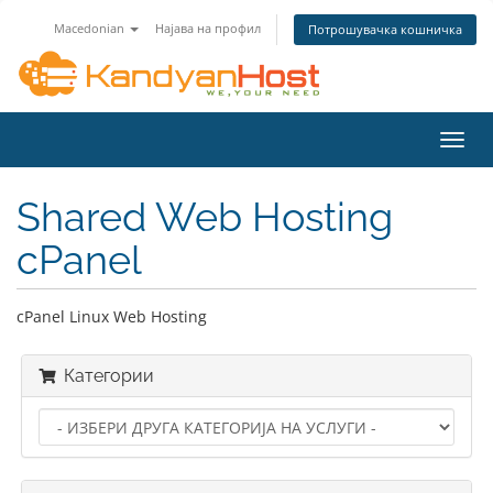
Macedonian
Најава на профил
Потрошувачка кошничка
Вклу
ја
нави
Shared Web Hosting
cPanel
cPanel Linux Web Hosting
Категории