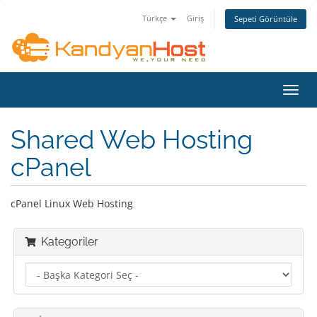
Türkçe
Giriş
Sepeti Görüntüle
Gezi
değiş
Shared Web Hosting
cPanel
cPanel Linux Web Hosting
Kategoriler